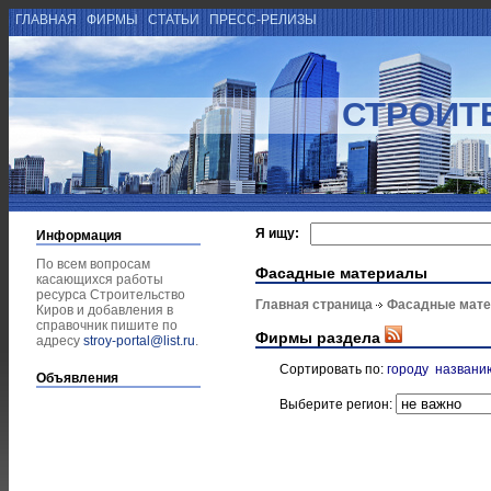
ГЛАВНАЯ
ФИРМЫ
СТАТЬИ
ПРЕСС-РЕЛИЗЫ
СТРОИТ
Я ищу:
Информация
По всем вопросам
Фасадные материалы
касающихся работы
ресурса Строительство
Главная страница
Фасадные мат
Киров и добавления в
справочник пишите по
Фирмы раздела
адресу
stroy-portal@list.ru
.
Сортировать по:
городу
названи
Объявления
Выберите регион: