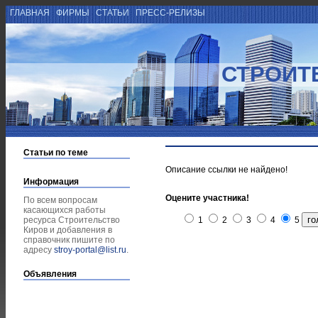
ГЛАВНАЯ
ФИРМЫ
СТАТЬИ
ПРЕСС-РЕЛИЗЫ
СТРОИТ
Статьи по теме
Описание ссылки не найдено!
Информация
Оцените участника!
По всем вопросам
касающихся работы
ресурса Строительство
1
2
3
4
5
Киров и добавления в
справочник пишите по
адресу
stroy-portal@list.ru
.
Объявления