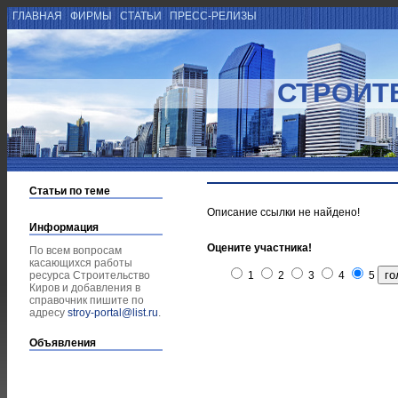
ГЛАВНАЯ
ФИРМЫ
СТАТЬИ
ПРЕСС-РЕЛИЗЫ
СТРОИТ
Статьи по теме
Описание ссылки не найдено!
Информация
Оцените участника!
По всем вопросам
касающихся работы
ресурса Строительство
1
2
3
4
5
Киров и добавления в
справочник пишите по
адресу
stroy-portal@list.ru
.
Объявления