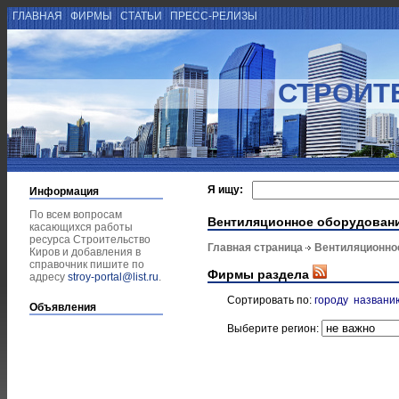
ГЛАВНАЯ
ФИРМЫ
СТАТЬИ
ПРЕСС-РЕЛИЗЫ
СТРОИТ
Я ищу:
Информация
По всем вопросам
Вентиляционное оборудован
касающихся работы
ресурса Строительство
Главная страница
Вентиляционно
Киров и добавления в
справочник пишите по
Фирмы раздела
адресу
stroy-portal@list.ru
.
Сортировать по:
городу
названи
Объявления
Выберите регион: