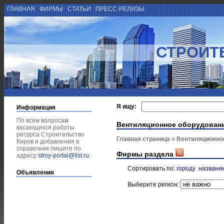
ГЛАВНАЯ
ФИРМЫ
СТАТЬИ
ПРЕСС-РЕЛИЗЫ
СТРОИТ
Я ищу:
Информация
По всем вопросам
Вентиляционное оборудован
касающихся работы
ресурса Строительство
Главная страница
Вентиляционно
Киров и добавления в
справочник пишите по
Фирмы раздела
адресу
stroy-portal@list.ru
.
Сортировать по:
городу
названи
Объявления
Выберите регион: